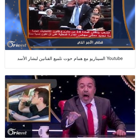
السيناريو مع همام حوت تلميع الفنانين لبشار الأسد Youtube