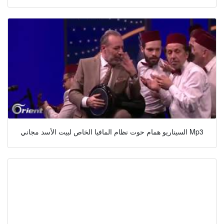
السيناريو همام حوت نظام المافيا الخاص لبيت الأسد مجاني Mp3