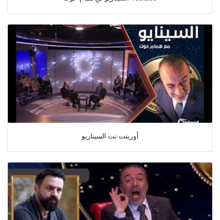
أورينت نت السيناريو